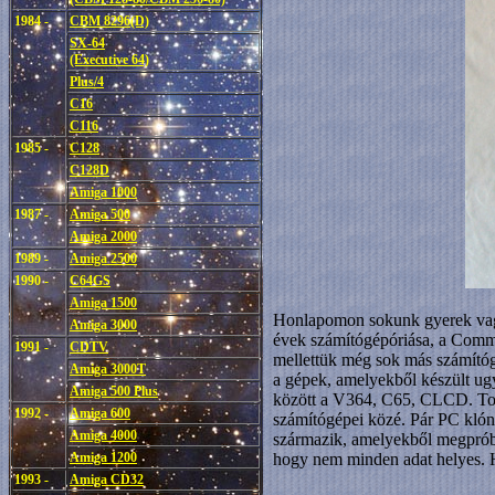
1984 -
CBM 8296(D)
SX-64
(Executive 64)
Plus/4
C16
C116
1985 -
C128
C128D
Amiga 1000
1987 -
Amiga 500
Amiga 2000
1989 -
Amiga 2500
1990 -
C64GS
Amiga 1500
Honlapomon sokunk gyerek vagy 
Amiga 3000
évek számítógépóriása, a Comm
1991 -
CDTV
mellettük még sok más számítógé
Amiga 3000T
a gépek, amelyekből készült ug
Amiga 500 Plus
között a V364, C65, CLCD. Tová
1992 -
Amiga 600
számítógépei közé. Pár PC klón
Amiga 4000
származik, amelyekből megpróbál
hogy nem minden adat helyes. Ha 
Amiga 1200
1993 -
Amiga CD32