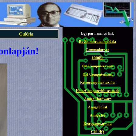
Galéria
Egy pár hasznos link
Bo Zimmermann oldala
onlapján!
Commodore.ca
1000Bit
Old Computers.com
Old Computers.net
Retrocomputer.tux.hu
HomeComputerMuseum.de
Amiga Hardware
AmigaSpirit
Amiga.hu
Retropages.uw.hu
C64 HQ