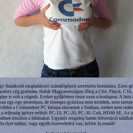
fiatalkorát meghatározó számítógépeit szeretném bemutatni. Ezen gé
odore cég gyártotta. Habár Magyarországon főleg a C64, Plus/4, C16,
pe is volt a cégnek. Ezeket gyűjtöttem össze ezen a honlapon. A lista
yan egy-egy prototípus, de tömeges gyártásra nem kerültek, nem szerep
bbá a Commodore PC klónjai sincsenek a listában, ezeket nem számít
 a teljesség igénye nélkül: PC-10, PC-20, PC-30, Colt, HD40 SE. Az ad
tam kiszűrni a hibásakat. Ugyanis rengeteg hamis információ található
ilyet találsz, vagy egyéb észrevételed van, kérlek írj emailt!