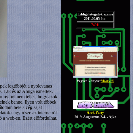
Eddigi látogatók száma
2011.09.05 óta:
74911
Vegyen könyvet
Morti-tól
pek legtöbbjét a nyolcvanas
 C128 és az Amiga ismertek,
 annyiból nem teljes, hogy azok
elnek benne. Ilyen volt többek
ottam bele a cég saját
atok nagy része az internetről
Árok Party
2019. Augusztus 2-4. - Ajka
 a web-en. Ezért előfordulhat,