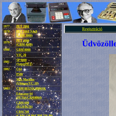
1977 -
PET 2001
Regisztráció
1978 -
PET 2001-N&B
(CBM 3000)
PET 4000
Üdvözöll
1979 -
(CBM 4000)
1980 -
CBM 8000
VIC 20
SP 9000
1981 -
(SuperPET)
1982 -
C64
P500
Max Machine
(Ultimax/VC-10)
1983 -
CBM 8032SK/8096SK
Educator 64
(PET64/CBM4064)
CBM 600
(B128/B256)
CBM 700
(CBM 128-80/CBM 256-80)