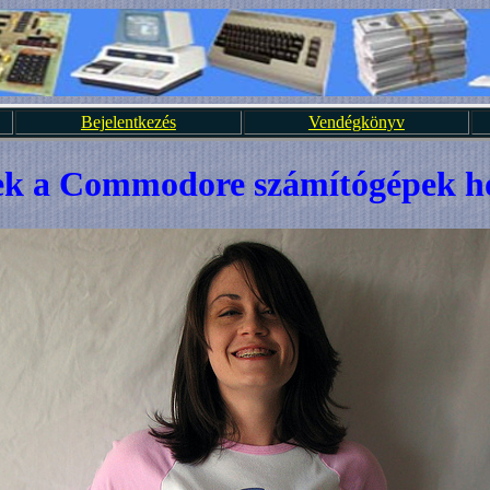
Bejelentkezés
Vendégkönyv
ek a Commodore számítógépek h